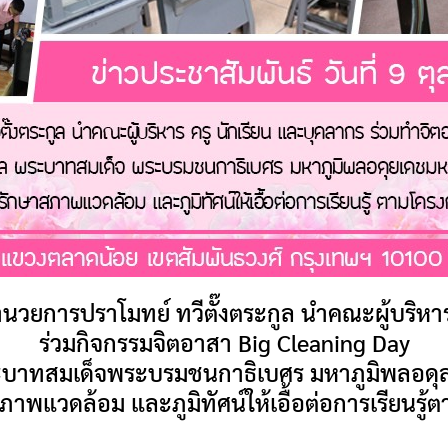
้อำนวยการปราโมทย์ ทวีตั๊งตระกูล นำคณะผู้บริหา
ร่วมกิจกรรมจิตอาสา Big Cleaning Day
ะบาทสมเด็จพระบรมชนกาธิเบศร มหาภูมิพลอด
สภาพแวดล้อม และภูมิทัศน์ให้เอื้อต่อการเรียนรู้