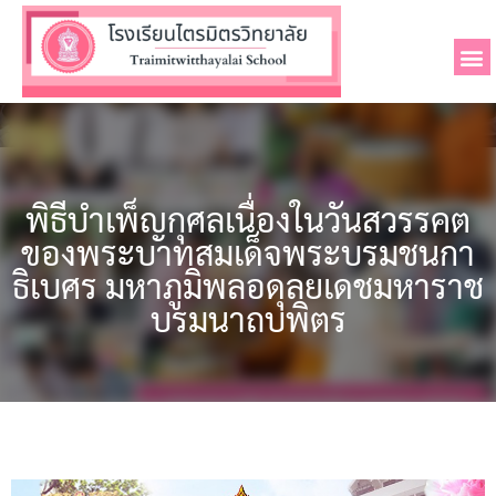
พิธีบำเพ็ญกุศลเนื่องในวันสวรรคต
ของพระบาทสมเด็จพระบรมชนกา
ธิเบศร มหาภูมิพลอดุลยเดชมหาราช
บรมนาถบพิตร